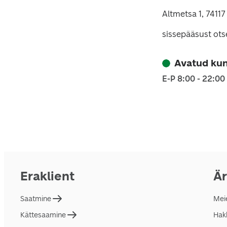
Altmetsa 1, 7411
sissepääsust ots
Avatud kun
E-P 8:00 - 22:00
Eraklient
Är
Saatmine
Mei
Kättesaamine
Hakk