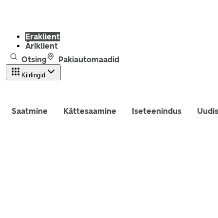
Eraklient
Äriklient
Otsing
Pakiautomaadid
Kiirlingid
Saatmine
Kättesaamine
Iseteenindus
Uudi