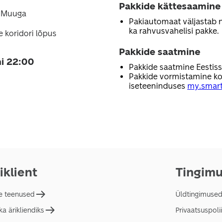
Pakkide kättesaamine
7 Muuga
Pakiautomaat väljastab nii
ka rahvusvahelisi pakke.
e koridori lõpus
Pakkide saatmine
i 22:00
Pakkide saatmine Eestis
Pakkide vormistamine ko
iseteeninduses
my.smart
iklient
Tingim
e teenused
Üldtingimuse
a ärikliendiks
Privaatsuspolii