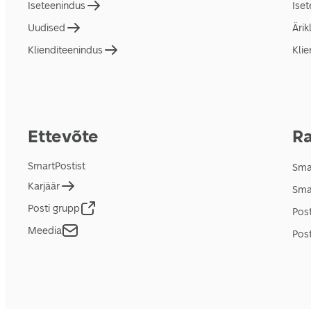
Iseteenindus
Ise
Uudised
Ärik
Klienditeenindus
Klie
Ettevõte
Ra
SmartPostist
Smar
Karjäär
Sma
Posti grupp
Pos
Meedia
Post