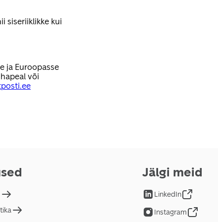
 siseriiklikke kui
se ja Euroopasse
hapeal või
posti.ee
used
Jälgi meid
d
LinkedIn
tika
Instagram