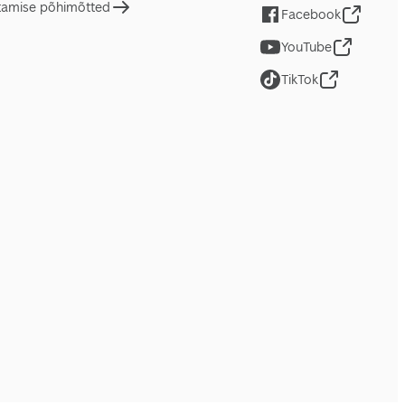
tamise põhimõtted
Facebook
YouTube
TikTok