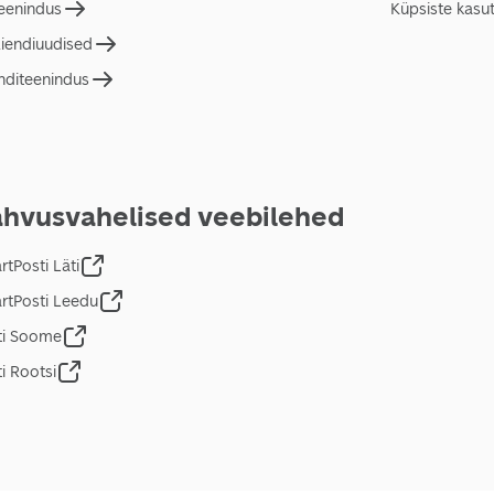
teenindus
Küpsiste kasu
liendiuudised
nditeenindus
hvusvahelised veebilehed
tPosti Läti
rtPosti Leedu
ti Soome
i Rootsi