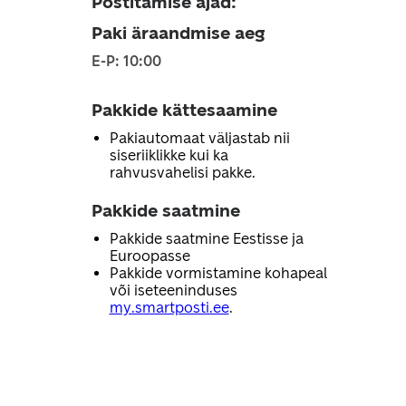
Postitamise ajad
:
Paki äraandmise aeg
E-P: 10:00
Pakkide kättesaamine
Pakiautomaat väljastab nii
siseriiklikke kui ka
rahvusvahelisi pakke.
Pakkide saatmine
Pakkide saatmine Eestisse ja
Euroopasse
Pakkide vormistamine kohapeal
või iseteeninduses
my.smartposti.ee
.