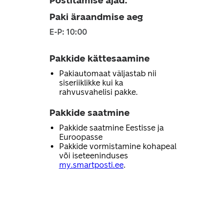
Postitamise ajad
:
Paki äraandmise aeg
E-P: 10:00
Pakkide kättesaamine
Pakiautomaat väljastab nii
siseriiklikke kui ka
rahvusvahelisi pakke.
Pakkide saatmine
Pakkide saatmine Eestisse ja
Euroopasse
Pakkide vormistamine kohapeal
või iseteeninduses
my.smartposti.ee
.