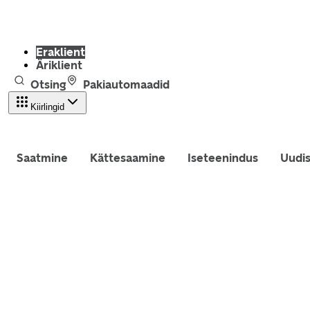
Eraklient
Äriklient
Otsing
Pakiautomaadid
Kiirlingid
Saatmine
Kättesaamine
Iseteenindus
Uudi