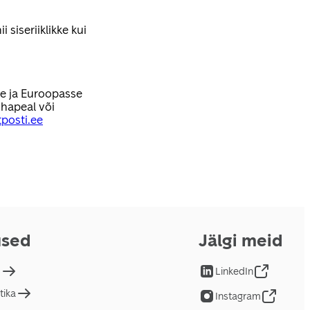
 siseriiklikke kui
se ja Euroopasse
hapeal või
posti.ee
used
Jälgi meid
d
LinkedIn
tika
Instagram