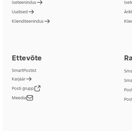
Iseteenindus
Ise
Uudised
Ärik
Klienditeenindus
Klie
Ettevõte
Ra
SmartPostist
Smar
Karjäär
Sma
Posti grupp
Pos
Meedia
Post