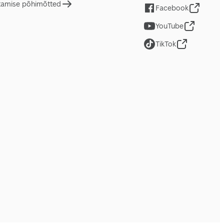
tamise põhimõtted
Facebook
YouTube
TikTok