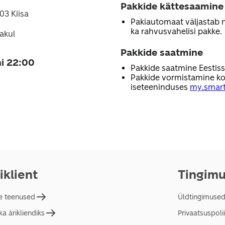
Pakkide kättesaamine
03 Kiisa
Pakiautomaat väljastab nii
ka rahvusvahelisi pakke.
akul
Pakkide saatmine
i 22:00
Pakkide saatmine Eestis
Pakkide vormistamine ko
iseteeninduses
my.smart
iklient
Tingim
e teenused
Üldtingimuse
a ärikliendiks
Privaatsuspolii