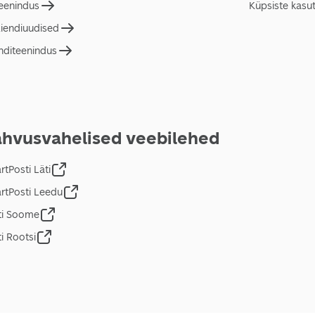
teenindus
Küpsiste kasu
liendiuudised
nditeenindus
hvusvahelised veebilehed
tPosti Läti
rtPosti Leedu
ti Soome
i Rootsi