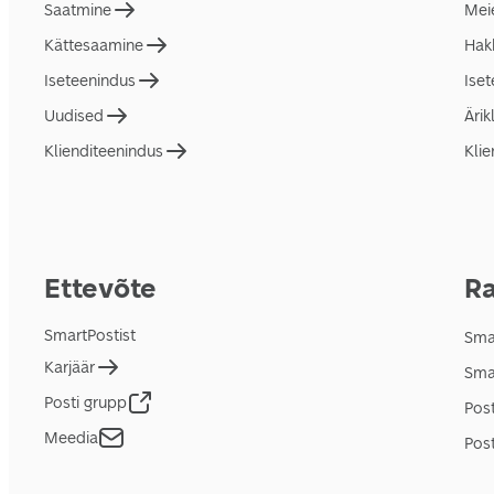
Saatmine
Mei
Kättesaamine
Hakk
Iseteenindus
Ise
Uudised
Ärik
Klienditeenindus
Klie
Ettevõte
Ra
SmartPostist
Smar
Karjäär
Sma
Posti grupp
Pos
Meedia
Post