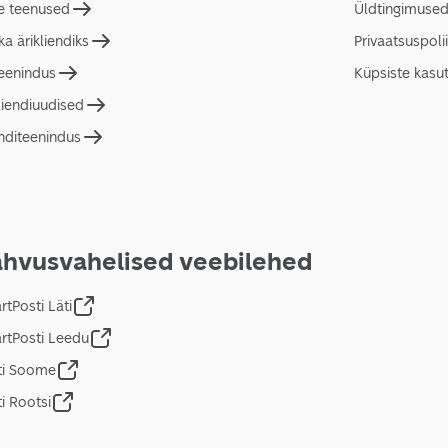
e teenused
Üldtingimuse
a ärikliendiks
Privaatsuspolii
teenindus
Küpsiste kasu
liendiuudised
nditeenindus
hvusvahelised veebilehed
tPosti Läti
rtPosti Leedu
ti Soome
i Rootsi