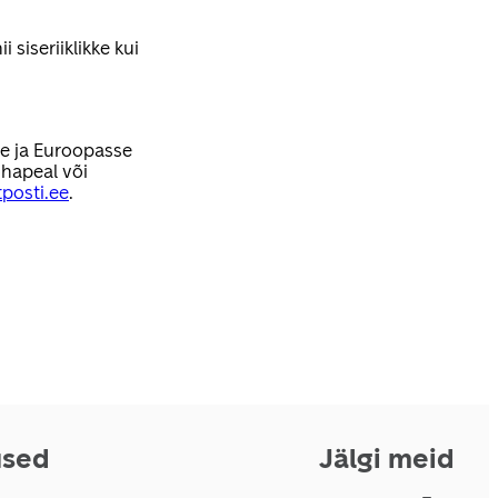
 siseriiklikke kui
se ja Euroopasse
hapeal või
posti.ee
.
used
Jälgi meid