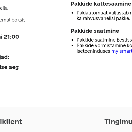
Pakkide kättesaamine
eila
Pakiautomaat väljastab nii
ka rahvusvahelisi pakke.
emal boksis
Pakkide saatmine
i 21:00
Pakkide saatmine Eestis
Pakkide vormistamine ko
iseteeninduses
my.smart
jad
:
ise aeg
iklient
Tingim