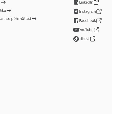
d
LinkedIn
tika
Instagram
tamise põhimõtted
Facebook
YouTube
TikTok