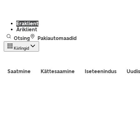
Eraklient
Äriklient
Otsing
Pakiautomaadid
Kiirlingid
Saatmine
Kättesaamine
Iseteenindus
Uudi