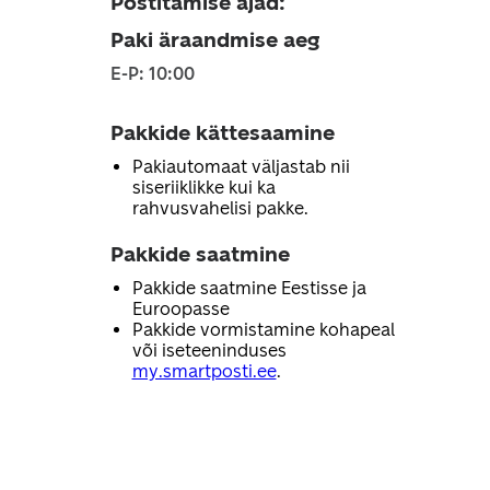
Postitamise ajad
:
Paki äraandmise aeg
E-P: 10:00
Pakkide kättesaamine
Pakiautomaat väljastab nii
siseriiklikke kui ka
rahvusvahelisi pakke.
Pakkide saatmine
Pakkide saatmine Eestisse ja
Euroopasse
Pakkide vormistamine kohapeal
või iseteeninduses
my.smartposti.ee
.