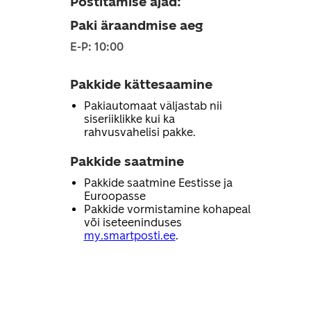
Postitamise ajad
:
Paki äraandmise aeg
E-P: 10:00
Pakkide kättesaamine
Pakiautomaat väljastab nii
siseriiklikke kui ka
rahvusvahelisi pakke.
Pakkide saatmine
Pakkide saatmine Eestisse ja
Euroopasse
Pakkide vormistamine kohapeal
või iseteeninduses
my.smartposti.ee
.