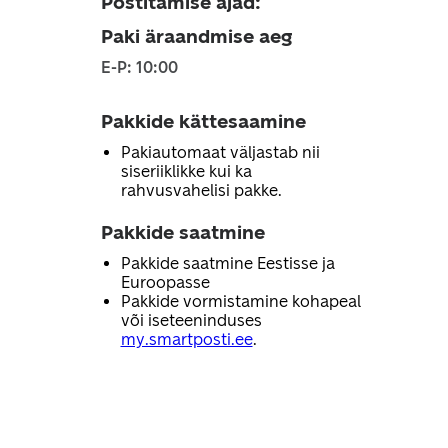
Postitamise ajad
:
Paki äraandmise aeg
E-P: 10:00
Pakkide kättesaamine
Pakiautomaat väljastab nii
siseriiklikke kui ka
rahvusvahelisi pakke.
Pakkide saatmine
Pakkide saatmine Eestisse ja
Euroopasse
Pakkide vormistamine kohapeal
või iseteeninduses
my.smartposti.ee
.