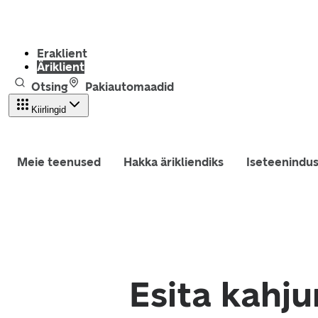
Eraklient
Äriklient
Otsing
Pakiautomaadid
Kiirlingid
Meie teenused
Hakka ärikliendiks
Iseteenindu
Esita kahj