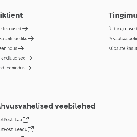
iklient
Tingim
e teenused
Üldtingimuse
a ärikliendiks
Privaatsuspolii
teenindus
Küpsiste kasu
liendiuudised
nditeenindus
hvusvahelised veebilehed
tPosti Läti
rtPosti Leedu