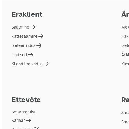
Eraklient
Är
Saatmine
Mei
Kättesaamine
Hakk
Iseteenindus
Ise
Uudised
Ärik
Klienditeenindus
Klie
Ettevõte
Ra
SmartPostist
Smar
Karjäär
Sma