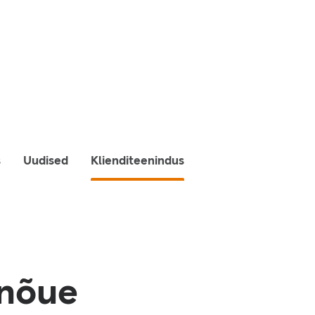
s
Uudised
Klienditeenindus
unõue