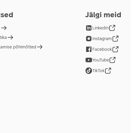
used
Jälgi meid
d
LinkedIn
tika
Instagram
tamise põhimõtted
Facebook
YouTube
TikTok